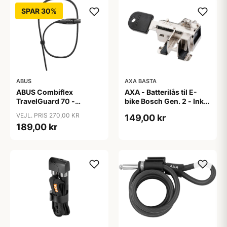
SPAR 30%
ABUS
AXA BASTA
ABUS Combiflex
AXA - Batterilås til E-
TravelGuard 70 -
bike Bosch Gen. 2 - Inkl.
Wirelås - Sort
2 nøgler
VEJL. PRIS 270,00 KR
149,00 kr
189,00 kr