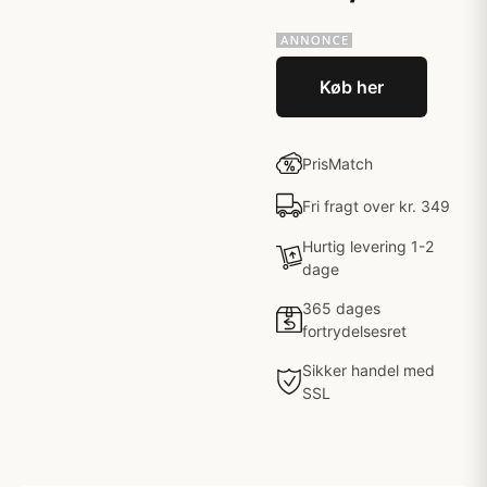
Køb her
PrisMatch
Fri fragt over kr. 349
Hurtig levering 1-2
dage
365 dages
fortrydelsesret
Sikker handel med
SSL