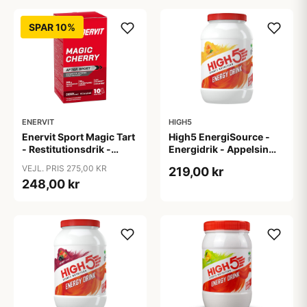
SPAR 10%
ENERVIT
HIGH5
Enervit Sport Magic Tart
High5 EnergiSource -
- Restitutionsdrik -
Energidrik - Appelsin
Kirsebær - 10x 9 gram
2,2 kg
VEJL. PRIS 275,00 KR
219,00 kr
248,00 kr