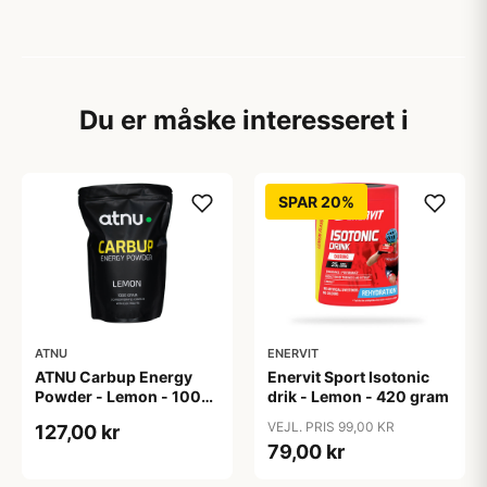
Du er måske interesseret i
SPAR 20%
ATNU
ENERVIT
ATNU Carbup Energy
Enervit Sport Isotonic
Powder - Lemon - 1000
drik - Lemon - 420 gram
gram
VEJL. PRIS 99,00 KR
127,00 kr
79,00 kr