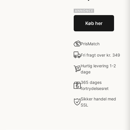
Køb her
PrisMatch
Fri fragt over kr. 349
Hurtig levering 1-2
dage
365 dages
fortrydelsesret
Sikker handel med
SSL