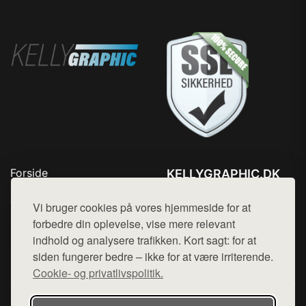
Forside
KELLYGRAPHIC.DK
Produkter
Tlf. 78768672
Top Rabatter
Vi bruger cookies på vores hjemmeside for at
Mail:
hej@want.dk
Blog
forbedre din oplevelse, vise mere relevant
Kontakt
indhold og analysere trafikken. Kort sagt: for at
Cookie- og privatlivspolitik
siden fungerer bedre – ikke for at være irriterende.
Cookie- og privatlivspolitik.