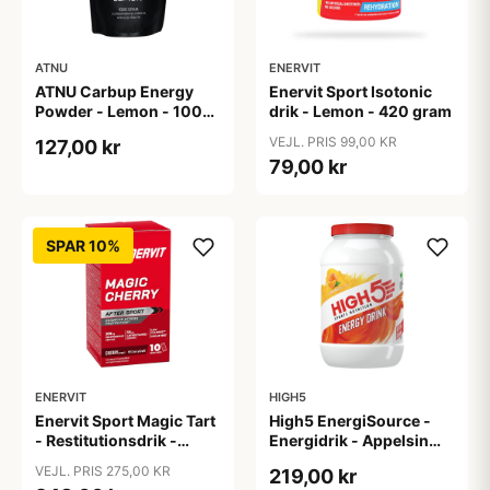
ATNU
ENERVIT
ATNU Carbup Energy
Enervit Sport Isotonic
Powder - Lemon - 1000
drik - Lemon - 420 gram
gram
VEJL. PRIS 99,00 KR
127,00 kr
79,00 kr
SPAR 10%
ENERVIT
HIGH5
Enervit Sport Magic Tart
High5 EnergiSource -
- Restitutionsdrik -
Energidrik - Appelsin
Kirsebær - 10x 9 gram
2,2 kg
VEJL. PRIS 275,00 KR
219,00 kr