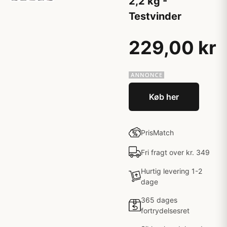
2,2 kg -
Testvinder
229,00 kr
Køb her
PrisMatch
Fri fragt over kr. 349
Hurtig levering 1-2
dage
365 dages
fortrydelsesret