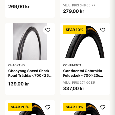
Road - 700x25c - Sort
Road - 700x38c - Sort
VEJL. PRIS 349,00 KR
269,00 kr
med refleks
279,00 kr
SPAR 10%
CHAOYANG
CONTINENTAL
Chaoyang Speed Shark -
Continental Gatorskin -
Road Tråddæk 700x25c
Foldedæk - 700x23c
(25-622) - Rhino Skin
(23-622)
VEJL. PRIS 374,00 KR
139,00 kr
337,00 kr
SPAR 20%
SPAR 10%