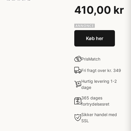
410,00 kr
Køb her
PrisMatch
Fri fragt over kr. 349
Hurtig levering 1-2
dage
365 dages
fortrydelsesret
Sikker handel med
SSL