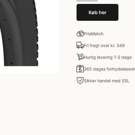
Køb her
PrisMatch
Fri fragt over kr. 349
Hurtig levering 1-2 dage
365 dages fortrydelsesre
Sikker handel med SSL