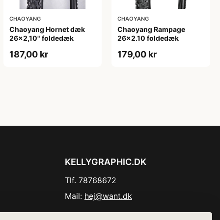
CHAOYANG
CHAOYANG
Chaoyang Hornet dæk
Chaoyang Rampage
26x2,10" foldedæk
26x2.10 foldedæk
187,00 kr
179,00 kr
KELLYGRAPHIC.DK
Tlf. 78768672
Mail:
hej@want.dk
Cookie- og privatlivspolitik