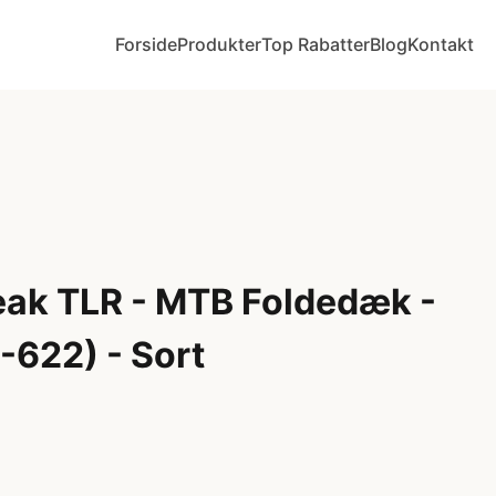
Forside
Produkter
Top Rabatter
Blog
Kontakt
ak TLR - MTB Foldedæk -
-622) - Sort