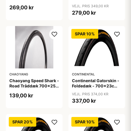
Road - 700x25c - Sort
Road - 700x38c - Sort
VEJL. PRIS 349,00 KR
269,00 kr
med refleks
279,00 kr
SPAR 10%
CHAOYANG
CONTINENTAL
Chaoyang Speed Shark -
Continental Gatorskin -
Road Tråddæk 700x25c
Foldedæk - 700x23c
(25-622) - Rhino Skin
(23-622)
VEJL. PRIS 374,00 KR
139,00 kr
337,00 kr
SPAR 20%
SPAR 10%