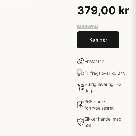
379,00 kr
Køb her
PrisMatch
Fri fragt over kr. 349
Hurtig levering 1-2
dage
365 dages
fortrydelsesret
Sikker handel med
SSL