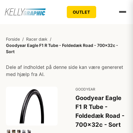
OUTLET
Forside
/
Racer dæk
/
Goodyear Eagle F1 R Tube - Foldedæk Road - 700x32c -
Sort
Dele af indholdet på denne side kan være genereret
med hjælp fra AI.
GOODYEAR
Goodyear Eagle
F1 R Tube -
Foldedæk Road -
700x32c - Sort