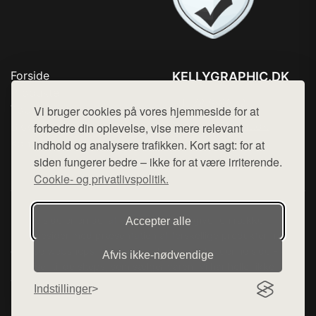
Forside
KELLYGRAPHIC.DK
Produkter
Tlf. 78768672
Top Rabatter
Vi bruger cookies på vores hjemmeside for at
Mail:
hej@want.dk
Blog
forbedre din oplevelse, vise mere relevant
Kontakt
indhold og analysere trafikken. Kort sagt: for at
Cookie- og privatlivspolitik
siden fungerer bedre – ikke for at være irriterende.
Cookie- og privatlivspolitik.
Denne side er en del af want.dk, der udgiver en række
Accepter alle
hjemmesider med præsentation af forskellige produkter fra
diverse webshops. Der sælges ikke varer fra denne side - vi
Afvis ikke‑nødvendige
henviser til de shops, som sælger varen. Vi har heller ikke
varerne på lager.
Indstillinger
© 2026 kellygraphic.dk. Alle rettigheder forbeholdes.