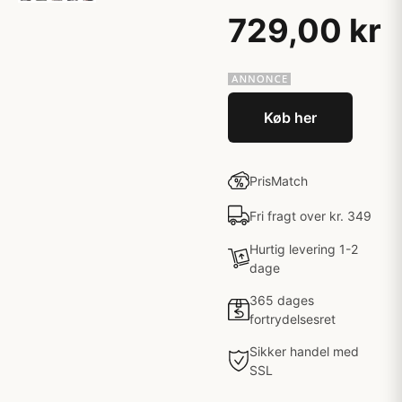
729,00 kr
Køb her
PrisMatch
Fri fragt over kr. 349
Hurtig levering 1-2
dage
365 dages
fortrydelsesret
Sikker handel med
SSL