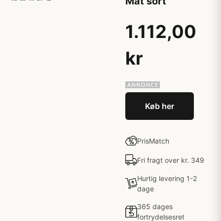
Mat sort
1.112,00
kr
Køb her
PrisMatch
Fri fragt over kr. 349
Hurtig levering 1-2
dage
365 dages
fortrydelsesret