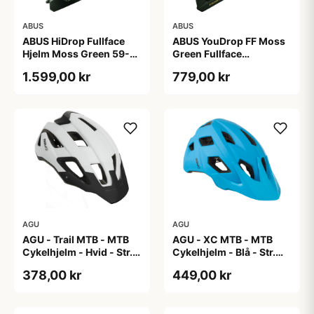
ABUS
ABUS
ABUS HiDrop Fullface
ABUS YouDrop FF Moss
Hjelm Moss Green 59-
Green Fullface
60 cm
Cykelhjelm One Size
1.599,00 kr
779,00 kr
AGU
AGU
AGU - Trail MTB - MTB
AGU - XC MTB - MTB
Cykelhjelm - Hvid - Str.
Cykelhjelm - Blå - Str.
58-62 cm
58-61 cm
378,00 kr
449,00 kr