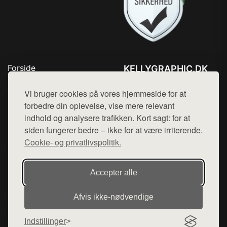
Forside
KELLYGRAPHIC.DK
Produkter
Tlf. 78768672
Top Rabatter
Vi bruger cookies på vores hjemmeside for at
Mail:
hej@want.dk
Blog
forbedre din oplevelse, vise mere relevant
Kontakt
indhold og analysere trafikken. Kort sagt: for at
Cookie- og privatlivspolitik
siden fungerer bedre – ikke for at være irriterende.
Cookie- og privatlivspolitik.
Denne side er en del af want.dk, der udgiver en række
Accepter alle
hjemmesider med præsentation af forskellige produkter fra
diverse webshops. Der sælges ikke varer fra denne side - vi
Afvis ikke‑nødvendige
henviser til de shops, som sælger varen. Vi har heller ikke
varerne på lager.
Indstillinger