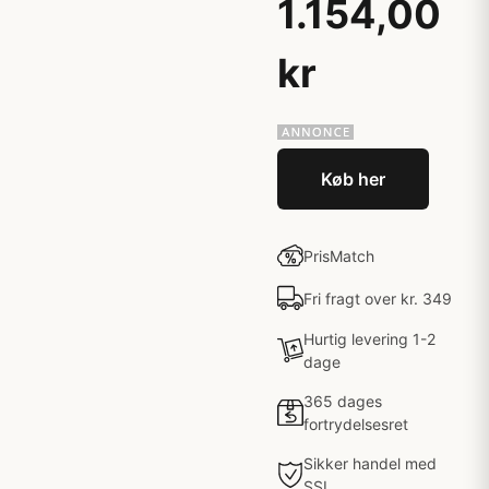
1.154,00
kr
Køb her
PrisMatch
Fri fragt over kr. 349
Hurtig levering 1-2
dage
365 dages
fortrydelsesret
Sikker handel med
SSL