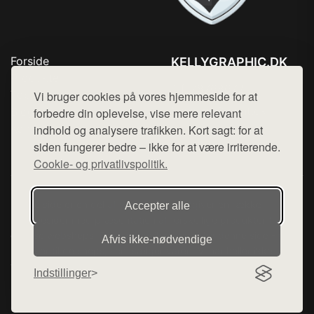
Forside
KELLYGRAPHIC.DK
Produkter
Tlf. 78768672
Top Rabatter
Vi bruger cookies på vores hjemmeside for at
Mail:
hej@want.dk
Blog
forbedre din oplevelse, vise mere relevant
Kontakt
indhold og analysere trafikken. Kort sagt: for at
Cookie- og privatlivspolitik
siden fungerer bedre – ikke for at være irriterende.
Cookie- og privatlivspolitik.
Denne side er en del af want.dk, der udgiver en række
Accepter alle
hjemmesider med præsentation af forskellige produkter fra
diverse webshops. Der sælges ikke varer fra denne side - vi
Afvis ikke‑nødvendige
henviser til de shops, som sælger varen. Vi har heller ikke
varerne på lager.
Indstillinger
© 2026 kellygraphic.dk. Alle rettigheder forbeholdes.