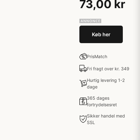
73,00 kr
Køb her
PrisMatch
Fri fragt over kr. 349
Hurtig levering 1-2
dage
365 dages
fortrydelsesret
Sikker handel med
SSL