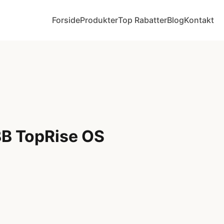
Forside
Produkter
Top Rabatter
Blog
Kontakt
B TopRise OS