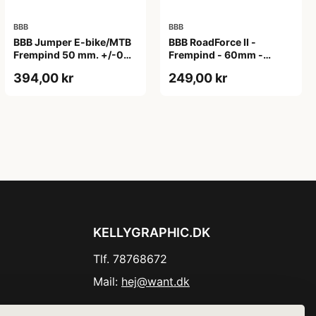
BBB
BBB
BBB Jumper E-bike/MTB
BBB RoadForce II -
Frempind 50 mm. +/-0
Frempind - 60mm -
Grader
ø31,8mm - Sort
394,00 kr
249,00 kr
KELLYGRAPHIC.DK
Tlf. 78768672
Mail:
hej@want.dk
Cookie- og privatlivspolitik