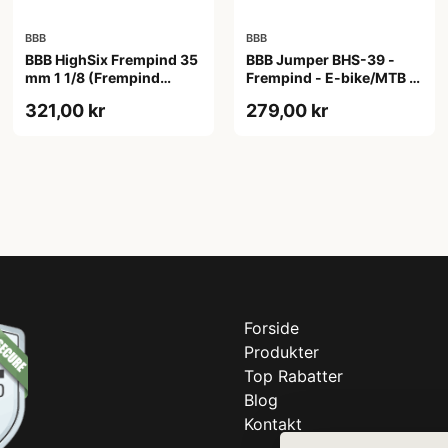
BBB
BBB
BBB HighSix Frempind 35
BBB Jumper BHS-39 -
mm 1 1/8 (Frempind
Frempind - E-bike/MTB -
længde: 90 mm)"
40 mm - Ø35 mm - Sort
321,00 kr
279,00 kr
Forside
Produkter
Top Rabatter
Blog
Kontakt