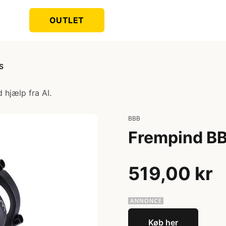
OUTLET
S
 hjælp fra AI.
BBB
Frempind BB
519,00 kr
Køb her