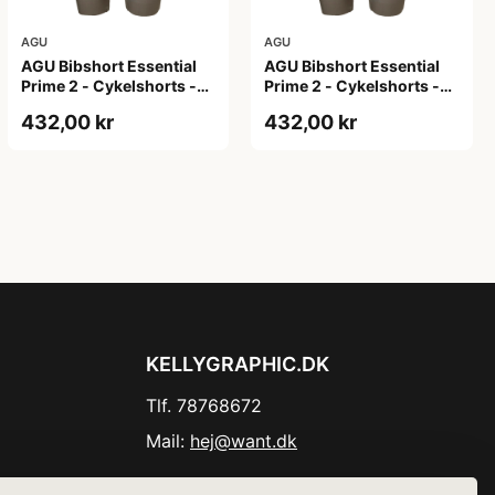
AGU
AGU
AGU Bibshort Essential
AGU Bibshort Essential
Prime 2 - Cykelshorts -
Prime 2 - Cykelshorts -
Dame - Army Grøn - Str.
Dame - Army Grøn - Str. L
432,00 kr
432,00 kr
2XL
KELLYGRAPHIC.DK
Tlf. 78768672
Mail:
hej@want.dk
Cookie- og privatlivspolitik