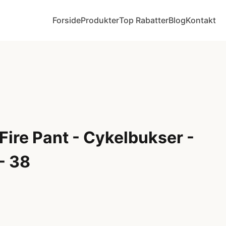
Forside
Produkter
Top Rabatter
Blog
Kontakt
ire Pant - Cykelbukser -
 - 38