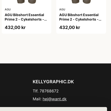
AGU
AGU
AGU Bibshort Essential
AGU Bibshort Essential
Prime 2 - Cykelshorts -
Prime 2 - Cykelshorts -
Dame - Army Grøn - Str.
Dame - Army Grøn - Str. L
432,00 kr
432,00 kr
2XL
KELLYGRAPHIC.DK
Tlf. 78768672
Mail:
hej@want.dk
Cookie- og privatlivspolitik