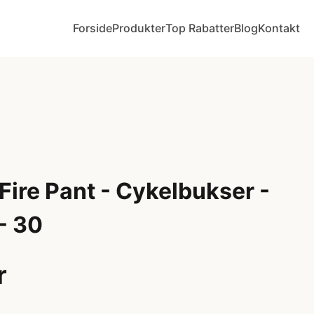
Forside
Produkter
Top Rabatter
Blog
Kontakt
ire Pant - Cykelbukser -
 - 30
r