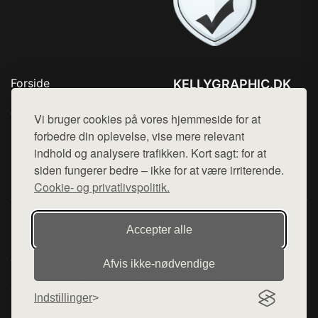
Forside
KELLYGRAPHIC.DK
Produkter
Tlf. 78768672
Top Rabatter
Vi bruger cookies på vores hjemmeside for at
Mail:
hej@want.dk
Blog
forbedre din oplevelse, vise mere relevant
Kontakt
indhold og analysere trafikken. Kort sagt: for at
Cookie- og privatlivspolitik
siden fungerer bedre – ikke for at være irriterende.
Cookie- og privatlivspolitik.
Denne side er en del af want.dk, der udgiver en række
Accepter alle
hjemmesider med præsentation af forskellige produkter fra
diverse webshops. Der sælges ikke varer fra denne side - vi
Afvis ikke‑nødvendige
henviser til de shops, som sælger varen. Vi har heller ikke
varerne på lager.
Indstillinger