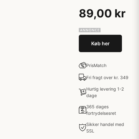
89,00 kr
Køb her
PrisMatch
Fri fragt over kr. 349
Hurtig levering 1-2
dage
365 dages
fortrydelsesret
Sikker handel med
SSL