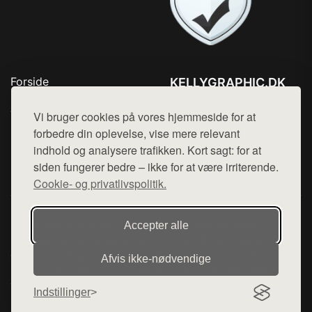
Forside
KELLYGRAPHIC.DK
Produkter
Tlf. 78768672
Top Rabatter
Vi bruger cookies på vores hjemmeside for at
Mail:
hej@want.dk
Blog
forbedre din oplevelse, vise mere relevant
Kontakt
indhold og analysere trafikken. Kort sagt: for at
Cookie- og privatlivspolitik
siden fungerer bedre – ikke for at være irriterende.
Cookie- og privatlivspolitik.
Denne side er en del af want.dk, der udgiver en række
Accepter alle
hjemmesider med præsentation af forskellige produkter fra
diverse webshops. Der sælges ikke varer fra denne side - vi
Afvis ikke‑nødvendige
henviser til de shops, som sælger varen. Vi har heller ikke
varerne på lager.
Indstillinger