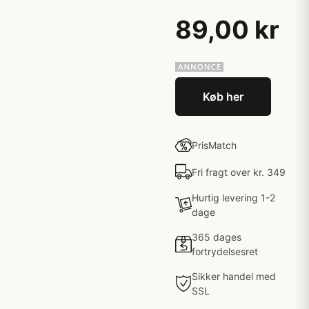
89,00 kr
Køb her
PrisMatch
Fri fragt over kr. 349
Hurtig levering 1-2
dage
365 dages
fortrydelsesret
Sikker handel med
SSL