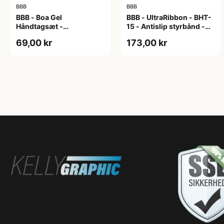
BBB
BBB
BBB - Boa Gel
BBB - UltraRibbon - BHT-
Håndtagsæt -
15 - Antislip styrbånd -
130/130mm - Sort/grå
200x3cm - Hvid
69,00 kr
173,00 kr