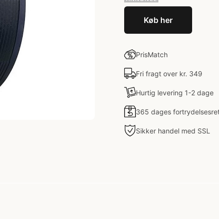
Køb her
PrisMatch
Fri fragt over kr. 349
Hurtig levering 1-2 dage
365 dages fortrydelsesre
Sikker handel med SSL