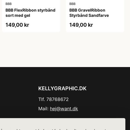
BBB
BBB
BBB FlexRibbon styrbånd
BBB GravelRibbon
sort med gel
Styrbånd Sandfarve
149,00 kr
149,00 kr
KELLYGRAPHIC.DK
Tlf. 78768672
Mail:
hej@want.dk
Cookie- og privatlivspolitik