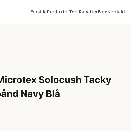
Forside
Produkter
Top Rabatter
Blog
Kontakt
 Microtex Solocush Tacky
ånd Navy Blå