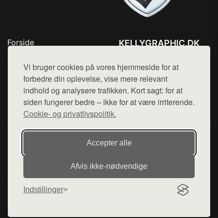
Forside
KELLYGRAPHIC.DK
Produkter
Tlf. 78768672
Top Rabatter
Vi bruger cookies på vores hjemmeside for at
Mail:
hej@want.dk
Blog
forbedre din oplevelse, vise mere relevant
Kontakt
indhold og analysere trafikken. Kort sagt: for at
Cookie- og privatlivspolitik
siden fungerer bedre – ikke for at være irriterende.
Cookie- og privatlivspolitik.
Denne side er en del af want.dk, der udgiver en række
Accepter alle
hjemmesider med præsentation af forskellige produkter fra
diverse webshops. Der sælges ikke varer fra denne side - vi
Afvis ikke‑nødvendige
henviser til de shops, som sælger varen. Vi har heller ikke
varerne på lager.
Indstillinger
© 2026 kellygraphic.dk. Alle rettigheder forbeholdes.