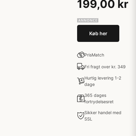
199,00 kr
Køb her
PrisMatch
Fri fragt over kr. 349
Hurtig levering 1-2
dage
365 dages
fortrydelsesret
Sikker handel med
SSL