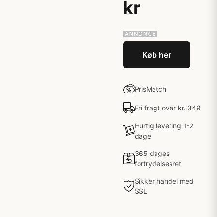
kr
Køb her
PrisMatch
Fri fragt over kr. 349
Hurtig levering 1-2
dage
365 dages
fortrydelsesret
Sikker handel med
SSL