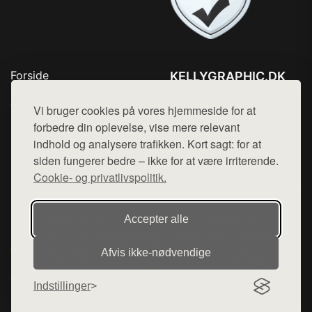
Forside
KELLYGRAPHIC.DK
Produkter
Tlf. 78768672
Top Rabatter
Vi bruger cookies på vores hjemmeside for at
Mail:
hej@want.dk
Blog
forbedre din oplevelse, vise mere relevant
Kontakt
indhold og analysere trafikken. Kort sagt: for at
Cookie- og privatlivspolitik
siden fungerer bedre – ikke for at være irriterende.
Cookie- og privatlivspolitik.
Denne side er en del af want.dk, der udgiver en række
Accepter alle
hjemmesider med præsentation af forskellige produkter fra
diverse webshops. Der sælges ikke varer fra denne side - vi
Afvis ikke‑nødvendige
henviser til de shops, som sælger varen. Vi har heller ikke
varerne på lager.
Indstillinger
© 2026 kellygraphic.dk. Alle rettigheder forbeholdes.