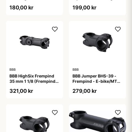
høj. Matsort.
BHP-21
180,00 kr
199,00 kr
BBB
BBB
BBB HighSix Frempind
BBB Jumper BHS-39 -
35 mm 1 1/8 (Frempind
Frempind - E-bike/MTB -
længde: 90 mm)"
40 mm - Ø35 mm - Sort
321,00 kr
279,00 kr