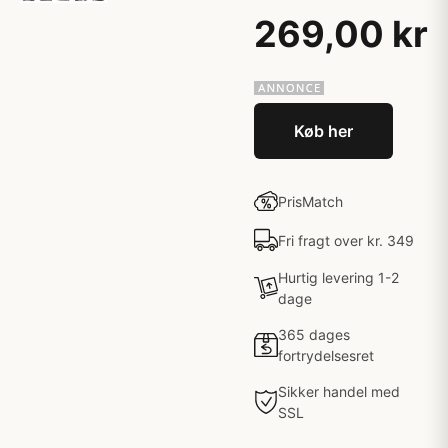
269,00 kr
Køb her
PrisMatch
Fri fragt over kr. 349
Hurtig levering 1-2
dage
365 dages
fortrydelsesret
Sikker handel med
SSL