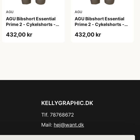
AGU
AGU
AGU Bibshort Essential
AGU Bibshort Essential
Prime 2 - Cykelshorts -
Prime 2 - Cykelshorts -
Dame - Army Grøn - Str.
Dame - Army Grøn - Str. L
432,00 kr
432,00 kr
2XL
KELLYGRAPHIC.DK
Tlf. 78768672
Mail:
hej@want.dk
Cookie- og privatlivspolitik