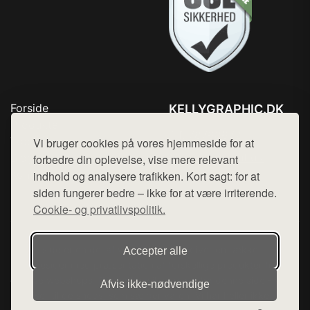
Forside
KELLYGRAPHIC.DK
Produkter
Tlf. 78768672
Top Rabatter
Vi bruger cookies på vores hjemmeside for at
Mail:
hej@want.dk
Blog
forbedre din oplevelse, vise mere relevant
Kontakt
indhold og analysere trafikken. Kort sagt: for at
Cookie- og privatlivspolitik
siden fungerer bedre – ikke for at være irriterende.
Cookie- og privatlivspolitik.
Denne side er en del af want.dk, der udgiver en række
Accepter alle
hjemmesider med præsentation af forskellige produkter fra
diverse webshops. Der sælges ikke varer fra denne side - vi
Afvis ikke‑nødvendige
henviser til de shops, som sælger varen. Vi har heller ikke