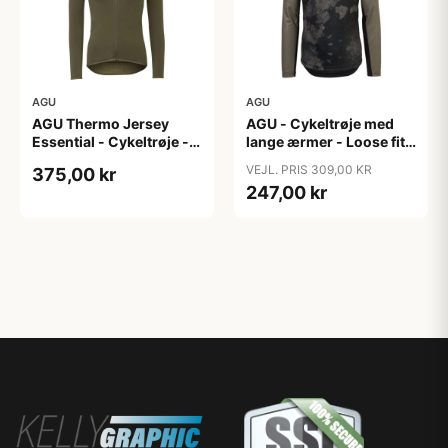
AGU
AGU
AGU Thermo Jersey
AGU - Cykeltrøje med
Essential - Cykeltrøje -
lange ærmer - Loose fit -
Dame - Army grøn - Str.
MTB - Army Grøn - Str. S
VEJL. PRIS 309,00 KR
375,00 kr
XXL
247,00 kr