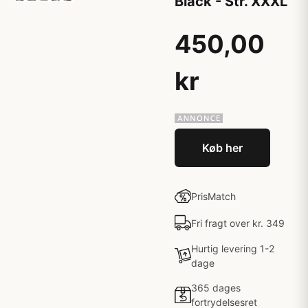
Black - Str. XXXL
450,00
kr
Køb her
PrisMatch
Fri fragt over kr. 349
Hurtig levering 1-2
dage
365 dages
fortrydelsesret