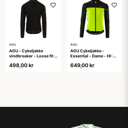
AGU
AGU
AGU - Cykeljakke
AGU Cykeljakke -
vindbreaker - Loose fit -
Essential - Dame - HI-
Sort - Str. XXXL
VIS - Sort/Gul - Str. M
498,00 kr
649,00 kr