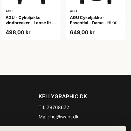
AGU
AGU
AGU - Cykeljakke
AGU Cykeljakke -
vindbreaker - Loose fit -
Essential - Dame - HI-VIS
Sort - Str. XXXL
- Sort/Gul - Str. M
498,00 kr
649,00 kr
KELLYGRAPHIC.DK
Tlf. 78768672
Mail:
hej@want.dk
Cookie- og privatlivspolitik