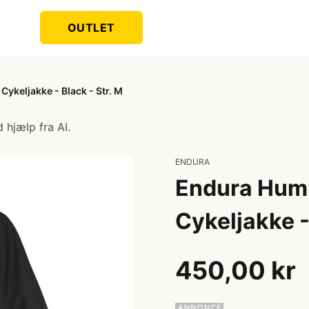
OUTLET
ykeljakke - Black - Str. M
 hjælp fra AI.
ENDURA
Endura Humm
Cykeljakke -
450,00 kr