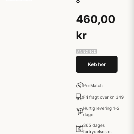
S
460,00
kr
Køb her
PrisMatch
Fri fragt over kr. 349
Hurtig levering 1-2
dage
365 dages
fortrydelsesret