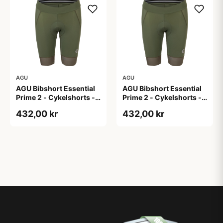
AGU
AGU
AGU Bibshort Essential
AGU Bibshort Essential
Prime 2 - Cykelshorts -
Prime 2 - Cykelshorts -
Dame - Army Grøn - Str.
Dame - Army Grøn - Str.
432,00 kr
432,00 kr
2XL
L