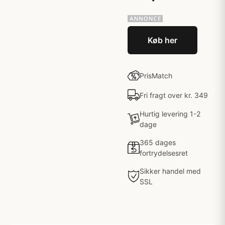
Køb her
PrisMatch
Fri fragt over kr. 349
Hurtig levering 1-2
dage
365 dages
fortrydelsesret
Sikker handel med
SSL