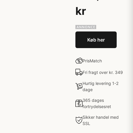
kr
Køb her
PrisMatch
Fri fragt over kr. 349
Hurtig levering 1-2
dage
365 dages
fortrydelsesret
Sikker handel med
SSL