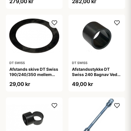
279,00 kr
282,00 kr
DT SWISS
DT SWISS
Afstands skive DT Swiss
Afstandsstykke DT
190/240/350 mellem
Swiss 240 Bagnav Ved
inderste leje og
kassettehylster
29,00 kr
49,00 kr
gevindring