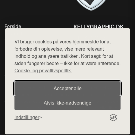
Forside
KELLYGRAPHIC.DK
Produkter
Tlf. 78768672
Top Rabatter
Vi bruger cookies på vores hjemmeside for at
Mail:
hej@want.dk
Blog
forbedre din oplevelse, vise mere relevant
Kontakt
indhold og analysere trafikken. Kort sagt: for at
Cookie- og privatlivspolitik
siden fungerer bedre – ikke for at være irriterende.
Cookie- og privatlivspolitik.
Denne side er en del af want.dk, der udgiver en række
Accepter alle
hjemmesider med præsentation af forskellige produkter fra
diverse webshops. Der sælges ikke varer fra denne side - vi
Afvis ikke‑nødvendige
henviser til de shops, som sælger varen. Vi har heller ikke
varerne på lager.
Indstillinger
© 2026 kellygraphic.dk. Alle rettigheder forbeholdes.