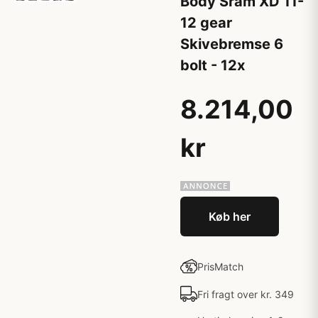
Body Sram XD 11-
12 gear
Skivebremse 6
bolt - 12x
8.214,00
kr
Køb her
PrisMatch
Fri fragt over kr. 349