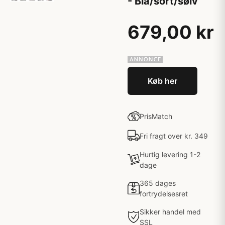
- Blå/sort/sølv
679,00 kr
Køb her
PrisMatch
Fri fragt over kr. 349
Hurtig levering 1-2
dage
365 dages
fortrydelsesret
Sikker handel med
SSL