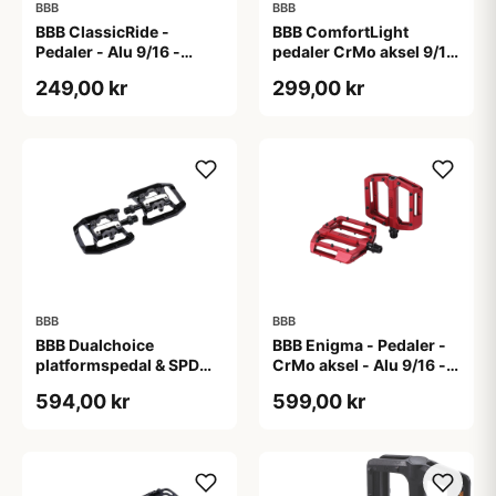
BBB
BBB
BBB ClassicRide -
BBB ComfortLight
Pedaler - Alu 9/16 -
pedaler CrMo aksel 9/16
Sort/sølv
sort
249,00 kr
299,00 kr
BBB
BBB
BBB Dualchoice
BBB Enigma - Pedaler -
platformspedal & SPD
CrMo aksel - Alu 9/16 -
klik-pedal sort
Matrød
594,00 kr
599,00 kr