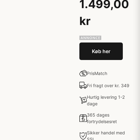
1.499,00
kr
Køb her
PrisMatch
Fri fragt over kr. 349
Hurtig levering 1-2
dage
365 dages
fortrydelsesret
Sikker handel med
SSL