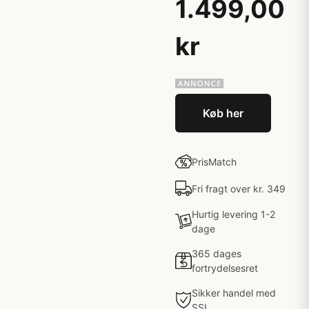
1.499,00
kr
Køb her
PrisMatch
Fri fragt over kr. 349
Hurtig levering 1-2
dage
365 dages
fortrydelsesret
Sikker handel med
SSL