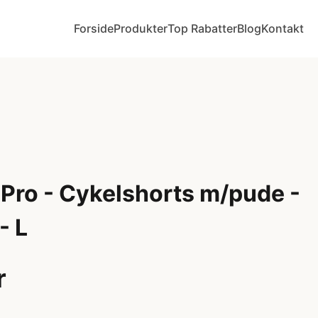
Forside
Produkter
Top Rabatter
Blog
Kontakt
 Pro - Cykelshorts m/pude -
- L
r