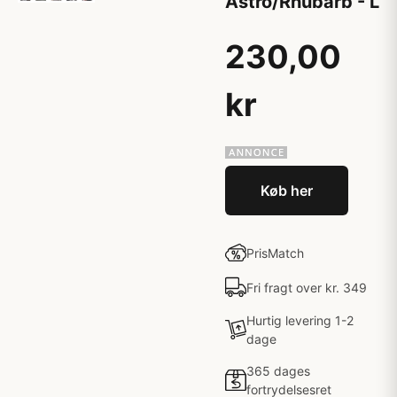
Astro/Rhubarb - L
230,00
kr
Køb her
PrisMatch
Fri fragt over kr. 349
Hurtig levering 1-2
dage
365 dages
fortrydelsesret