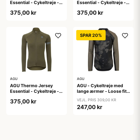
Essential - Cykeltrøje -
Essential - Cykeltrøje -
Dame - Army grøn - Str.
Dame - Army grøn - Str.
375,00 kr
375,00 kr
S
XL
SPAR 20%
AGU
AGU
AGU Thermo Jersey
AGU - Cykeltrøje med
Essential - Cykeltrøje -
lange ærmer - Loose fit -
Dame - Army grøn - Str.
MTB - Army Grøn - Str. S
VEJL. PRIS 309,00 KR
375,00 kr
XXL
247,00 kr