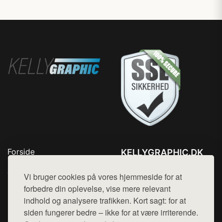
Forside
KELLYGRAPHIC.DK
Produkter
Tlf. 78768672
Top Rabatter
Vi bruger cookies på vores hjemmeside for at
Mail:
hej@want.dk
Blog
forbedre din oplevelse, vise mere relevant
Kontakt
indhold og analysere trafikken. Kort sagt: for at
Cookie- og privatlivspolitik
siden fungerer bedre – ikke for at være irriterende.