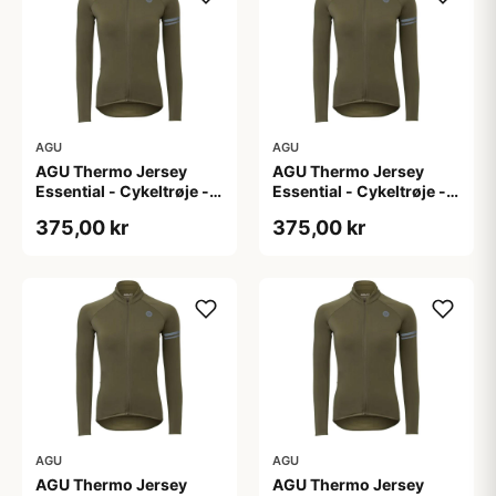
AGU
AGU
AGU Thermo Jersey
AGU Thermo Jersey
Essential - Cykeltrøje -
Essential - Cykeltrøje -
Dame - Army grøn - Str.
Dame - Army grøn - Str.
375,00 kr
375,00 kr
L
M
AGU
AGU
AGU Thermo Jersey
AGU Thermo Jersey