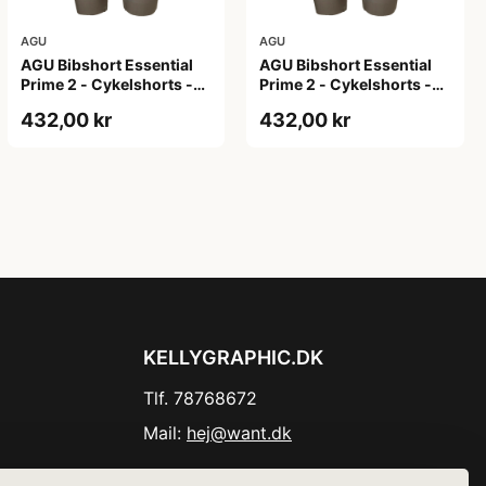
AGU
AGU
AGU Bibshort Essential
AGU Bibshort Essential
Prime 2 - Cykelshorts -
Prime 2 - Cykelshorts -
Dame - Army Grøn - Str.
Dame - Army Grøn - Str. L
432,00 kr
432,00 kr
2XL
KELLYGRAPHIC.DK
Tlf. 78768672
Mail:
hej@want.dk
Cookie- og privatlivspolitik