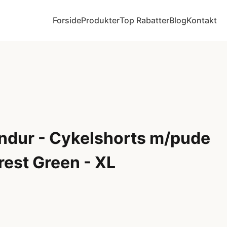
Forside
Produkter
Top Rabatter
Blog
Kontakt
Endur - Cykelshorts m/pude
rest Green - XL