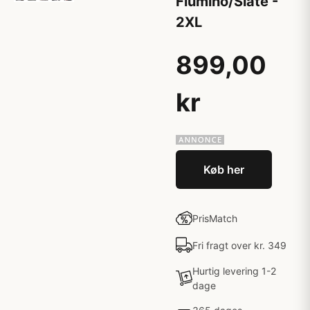
Flumino/Slate -
2XL
899,00
kr
Køb her
PrisMatch
Fri fragt over kr. 349
Hurtig levering 1-2
dage