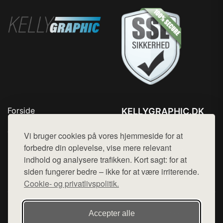
Forside
KELLYGRAPHIC.DK
Produkter
Tlf. 78768672
Top Rabatter
Vi bruger cookies på vores hjemmeside for at
Mail:
hej@want.dk
Blog
forbedre din oplevelse, vise mere relevant
Kontakt
indhold og analysere trafikken. Kort sagt: for at
Cookie- og privatlivspolitik
siden fungerer bedre – ikke for at være irriterende.
Cookie- og privatlivspolitik.
Denne side er en del af want.dk, der udgiver en række
Accepter alle