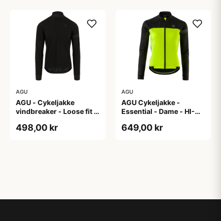
AGU
AGU
AGU - Cykeljakke
AGU Cykeljakke -
vindbreaker - Loose fit -
Essential - Dame - HI-
Sort - Str. XXXL
VIS - Sort/Gul - Str. M
498,00 kr
649,00 kr