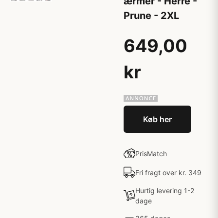
ærmer - Herre -
Prune - 2XL
649,00
kr
Køb her
PrisMatch
Fri fragt over kr. 349
Hurtig levering 1-2
dage