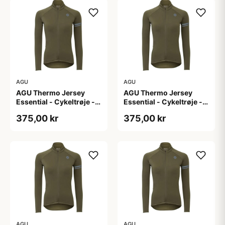
AGU
AGU
AGU Thermo Jersey
AGU Thermo Jersey
Essential - Cykeltrøje -
Essential - Cykeltrøje -
Dame - Army grøn - Str.
Dame - Army grøn - Str.
375,00 kr
375,00 kr
L
M
AGU
AGU