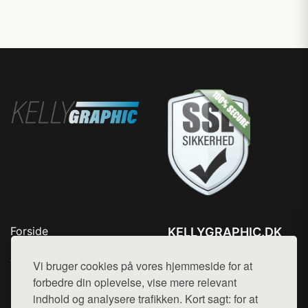
Forside
KELLYGRAPHIC.DK
Produkter
Tlf. 78768672
Top Rabatter
Vi bruger cookies på vores hjemmeside for at
Mail:
hej@want.dk
Blog
forbedre din oplevelse, vise mere relevant
Kontakt
indhold og analysere trafikken. Kort sagt: for at
Cookie- og privatlivspolitik