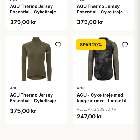
AGU Thermo Jersey
AGU Thermo Jersey
Essential - Cykeltrøje -
Essential - Cykeltrøje -
Dame - Army grøn - Str.
Dame - Army grøn - Str.
375,00 kr
375,00 kr
S
XL
SPAR 20%
AGU
AGU
AGU Thermo Jersey
AGU - Cykeltrøje med
Essential - Cykeltrøje -
lange ærmer - Loose fit -
Dame - Army grøn - Str.
MTB - Army Grøn - Str. S
VEJL. PRIS 309,00 KR
375,00 kr
XXL
247,00 kr