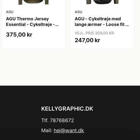
AGU
AGU
AGU Thermo Jersey
AGU - Cykeltrøje med
Essential - Cykeltrøje -
lange ærmer - Loose fit -
Dame - Army grøn - Str.
MTB - Army Grøn - Str. S
VEJL. PRIS 309,00 KR
375,00 kr
XXL
247,00 kr
KELLYGRAPHIC.DK
Tlf. 78768672
Mail:
hej@want.dk