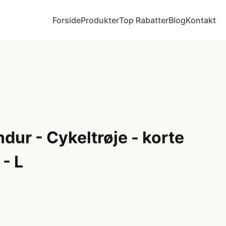
Forside
Produkter
Top Rabatter
Blog
Kontakt
dur - Cykeltrøje - korte
- L