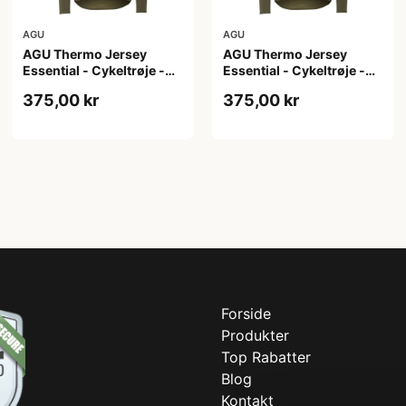
AGU
AGU
AGU Thermo Jersey
AGU Thermo Jersey
Essential - Cykeltrøje -
Essential - Cykeltrøje -
Dame - Army grøn - Str. S
Dame - Army grøn - Str.
375,00 kr
375,00 kr
XL
Forside
Produkter
Top Rabatter
Blog
Kontakt