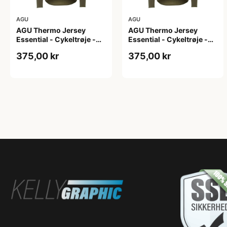
AGU
AGU
AGU Thermo Jersey
AGU Thermo Jersey
Essential - Cykeltrøje -
Essential - Cykeltrøje -
Dame - Army grøn - Str. L
Dame - Army grøn - Str.
375,00 kr
375,00 kr
M