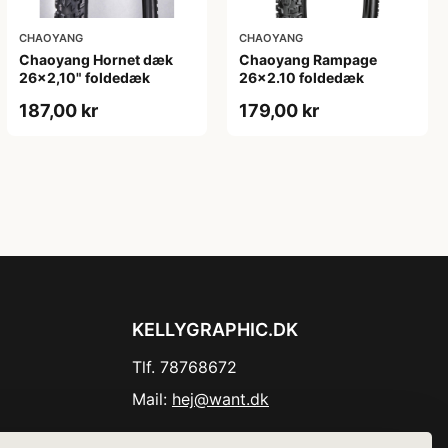
CHAOYANG
CHAOYANG
Chaoyang Hornet dæk
Chaoyang Rampage
26x2,10" foldedæk
26x2.10 foldedæk
187,00 kr
179,00 kr
KELLYGRAPHIC.DK
Tlf. 78768672
Mail:
hej@want.dk
Cookie- og privatlivspolitik