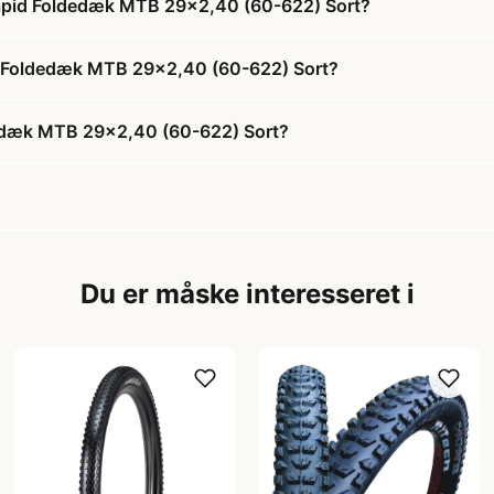
l Rapid Foldedæk MTB 29x2,40 (60-622) Sort?
apid Foldedæk MTB 29x2,40 (60-622) Sort?
ldedæk MTB 29x2,40 (60-622) Sort?
Du er måske interesseret i