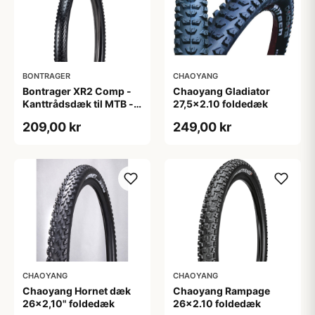
BONTRAGER
CHAOYANG
Bontrager XR2 Comp -
Chaoyang Gladiator
Kanttrådsdæk til MTB -
27,5x2.10 foldedæk
27,5x2.20 - Sort
209,00 kr
249,00 kr
CHAOYANG
CHAOYANG
Chaoyang Hornet dæk
Chaoyang Rampage
26x2,10" foldedæk
26x2.10 foldedæk