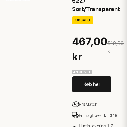
622)
Sort/Transparent
UDSALG
467,00
519,00
kr
kr
Køb her
PrisMatch
Fri fragt over kr. 349
Hurtig levering 1-2