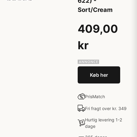
622) -
Sort/Cream
409,00
kr
Køb her
PrisMatch
Fri fragt over kr. 349
Hurtig levering 1-2
dage