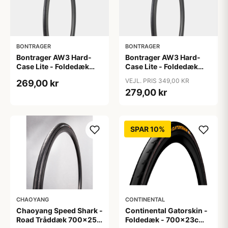
BONTRAGER
BONTRAGER
Bontrager AW3 Hard-
Bontrager AW3 Hard-
Case Lite - Foldedæk
Case Lite - Foldedæk
Road - 700x25c - Sort
Road - 700x38c - Sort
VEJL. PRIS 349,00 KR
269,00 kr
med refleks
279,00 kr
SPAR 10%
CHAOYANG
CONTINENTAL
Chaoyang Speed Shark -
Continental Gatorskin -
Road Tråddæk 700x25c
Foldedæk - 700x23c