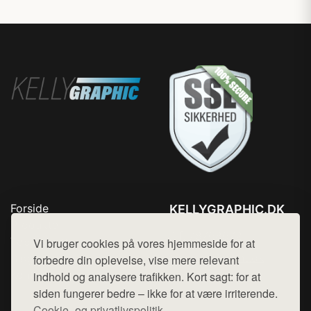
Forside
KELLYGRAPHIC.DK
Produkter
Tlf. 78768672
Top Rabatter
Vi bruger cookies på vores hjemmeside for at
Mail:
hej@want.dk
Blog
forbedre din oplevelse, vise mere relevant
Kontakt
indhold og analysere trafikken. Kort sagt: for at
Cookie- og privatlivspolitik
siden fungerer bedre – ikke for at være irriterende.
Cookie- og privatlivspolitik.