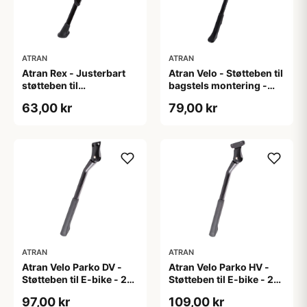
ATRAN
ATRAN
Atran Rex - Justerbart
Atran Velo - Støtteben til
støtteben til
bagstels montering -
centermontering - 24-
Justerbar i længden
63,00 kr
79,00 kr
28" - Sort - Passer til E-
bike
ATRAN
ATRAN
Atran Velo Parko DV -
Atran Velo Parko HV -
Støtteben til E-bike - 26-
Støtteben til E-bike - 26-
29" - Alu - Sort
29" - Alu - Sort
97,00 kr
109,00 kr