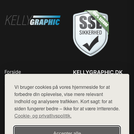
Forside
KELLYGRAPHIC.DK
Produkter
Tlf. 78768672
Top Rabatter
Vi bruger cookies på vores hjemmeside for at
Mail:
hej@want.dk
Blog
forbedre din oplevelse, vise mere relevant
Kontakt
indhold og analysere trafikken. Kort sagt: for at
Cookie- og privatlivspolitik
siden fungerer bedre – ikke for at være irriterende.
Cookie- og privatlivspolitik.
Denne side er en del af want.dk, der udgiver en række
Accepter alle