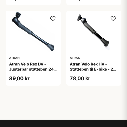
ATRAN
ATRAN
Atran Velo Rex DV -
Atran Velo Rex HV -
Justerbar støtteben 24-
Støtteben til E-bike - 24-
29" - Sort - 18mm
29" - Alu - Sort
89,00 kr
78,00 kr
hulafstand