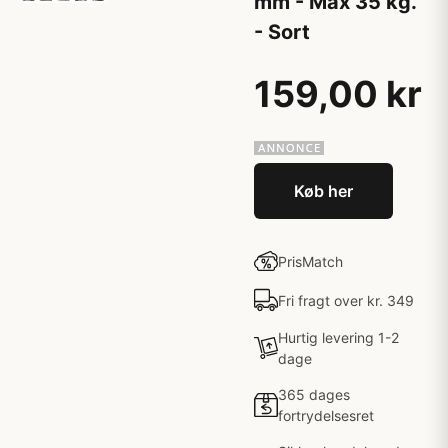
mm - Max 35 kg.
- Sort
159,00 kr
Køb her
PrisMatch
Fri fragt over kr. 349
Hurtig levering 1-2
dage
365 dages
fortrydelsesret