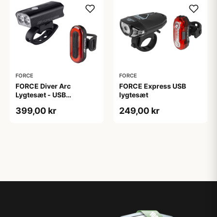
FORCE
FORCE
FORCE Diver Arc
FORCE Express USB
Lygtesæt - USB
lygtesæt
Opladelig - 900/40
399,00 kr
249,00 kr
Lumen