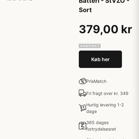
Batteri - StVZO -
Sort
379,00 kr
Køb her
PrisMatch
Fri fragt over kr. 349
Hurtig levering 1-2
dage
365 dages
fortrydelsesret