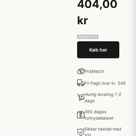
404,00
kr
Køb her
PrisMatch
Fri fragt over kr. 349
Hurtig levering 1-2
dage
365 dages
fortrydelsesret
Sikker handel med
SSL