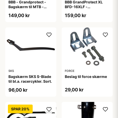
BBB - Grandprotect -
BBB GrandProtect XL
Bagskærm til MTB -
BFD-16XLF -
27.5/29" - Sort
Frontskærm til MTB -
149,00 kr
159,00 kr
Sort
SKS
FORCE
Bagskærm SKS S-Blade
Beslag til force skærme
til bl.a. racercykler. Sort.
29,00 kr
96,00 kr
SPAR 20%