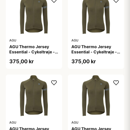
AGU
AGU
AGU Thermo Jersey
AGU Thermo Jersey
Essential - Cykeltrøje -
Essential - Cykeltrøje -
Dame - Army grøn - Str.
Dame - Army grøn - Str.
375,00 kr
375,00 kr
L
M
AGU
AGU
AGU Thermo Jersey
AGU Thermo Jersey