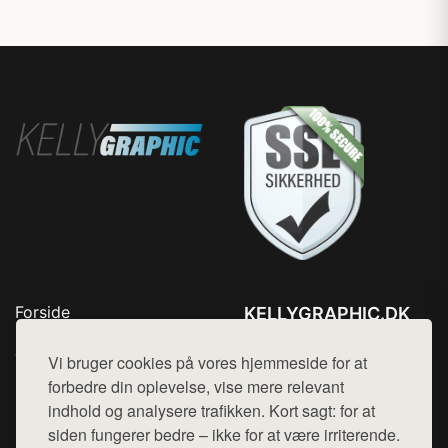
Forside
KELLYGRAPHIC.DK
Produkter
Tlf. 78768672
Top Rabatter
Vi bruger cookies på vores hjemmeside for at
Mail:
hej@want.dk
Blog
forbedre din oplevelse, vise mere relevant
Kontakt
indhold og analysere trafikken. Kort sagt: for at
Cookie- og privatlivspolitik
siden fungerer bedre – ikke for at være irriterende.