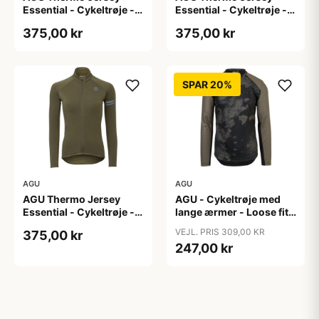
Essential - Cykeltrøje -
Essential - Cykeltrøje -
Dame - Army grøn - Str.
Dame - Army grøn - Str.
375,00 kr
375,00 kr
S
XL
SPAR 20%
AGU
AGU
AGU Thermo Jersey
AGU - Cykeltrøje med
Essential - Cykeltrøje -
lange ærmer - Loose fit -
Dame - Army grøn - Str.
MTB - Army Grøn - Str. S
VEJL. PRIS 309,00 KR
375,00 kr
XXL
247,00 kr