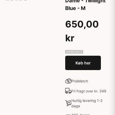
Dame - Twillight
Blue - M
650,00
kr
Køb her
PrisMatch
Fri fragt over kr. 349
Hurtig levering 1-2
dage