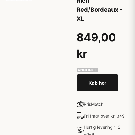
Rich
Red/Bordeaux -
XL
849,00
kr
Køb her
PrisMatch
Fri fragt over kr. 349
Hurtig levering 1-2
dage