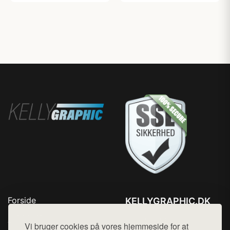
Forside
KELLYGRAPHIC.DK
Produkter
Tlf. 78768672
Top Rabatter
Vi bruger cookies på vores hjemmeside for at