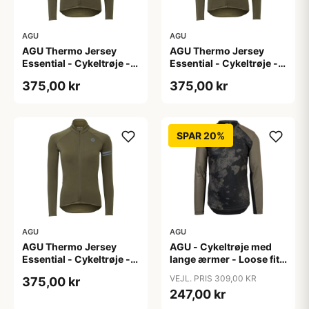
AGU
AGU
AGU Thermo Jersey
AGU Thermo Jersey
Essential - Cykeltrøje -
Essential - Cykeltrøje -
Dame - Army grøn - Str.
Dame - Army grøn - Str.
375,00 kr
375,00 kr
S
XL
SPAR 20%
AGU
AGU
AGU Thermo Jersey
AGU - Cykeltrøje med
Essential - Cykeltrøje -
lange ærmer - Loose fit -
Dame - Army grøn - Str.
MTB - Army Grøn - Str. S
VEJL. PRIS 309,00 KR
375,00 kr
XXL
247,00 kr