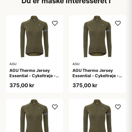
Du er måske interesseret i
AGU
AGU
AGU Thermo Jersey
AGU Thermo Jersey
Essential - Cykeltrøje -
Essential - Cykeltrøje -
Dame - Army grøn - Str.
Dame - Army grøn - Str.
375,00 kr
375,00 kr
L
M