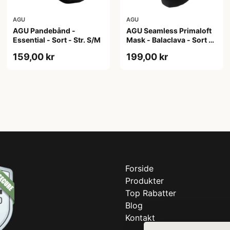
AGU
AGU
AGU Pandebånd -
AGU Seamless Primaloft
Essential - Sort - Str. S/M
Mask - Balaclava - Sort -
Str. L/XL
159,00 kr
199,00 kr
Forside
Produkter
Top Rabatter
Blog
Kontakt