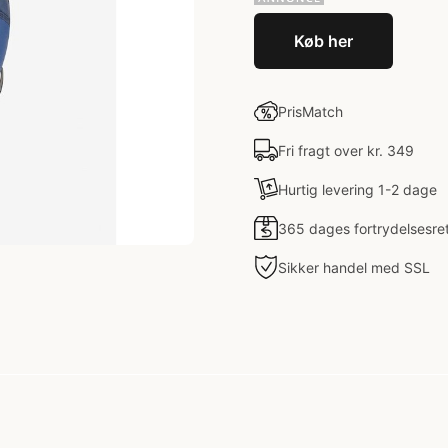
Køb her
PrisMatch
Fri fragt over kr. 349
Hurtig levering 1-2 dage
365 dages fortrydelsesre
Sikker handel med SSL