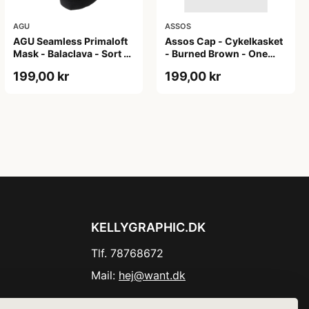
AGU
ASSOS
AGU Seamless Primaloft
Assos Cap - Cykelkasket
Mask - Balaclava - Sort -
- Burned Brown - One
Str. S/M
Size
199,00 kr
199,00 kr
KELLYGRAPHIC.DK
Tlf. 78768672
Mail:
hej@want.dk
Cookie- og privatlivspolitik