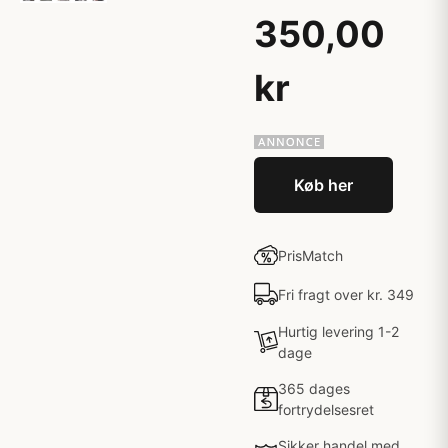
350,00
kr
Køb her
PrisMatch
Fri fragt over kr. 349
Hurtig levering 1-2
dage
365 dages
fortrydelsesret
Sikker handel med