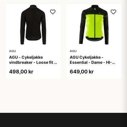
AGU
AGU
AGU - Cykeljakke
AGU Cykeljakke -
vindbreaker - Loose fit -
Essential - Dame - HI-
Sort - Str. XXXL
VIS - Sort/Gul - Str. M
498,00 kr
649,00 kr