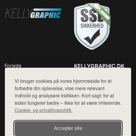
Forside
KELLYGRAPHIC.DK
Produkter
Tlf. 78768672
Top Rabatter
Vi bruger cookies på vores hjemmeside for at
Mail:
hej@want.dk
Blog
forbedre din oplevelse, vise mere relevant
Kontakt
indhold og analysere trafikken. Kort sagt: for at
Cookie- og privatlivspolitik
siden fungerer bedre – ikke for at være irriterende.
Cookie- og privatlivspolitik.
Denne side er en del af want.dk, der udgiver en række
Accepter alle
hjemmesider med præsentation af forskellige produkter fra