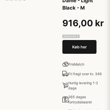
Dame - Light
Black - M
916,00 kr
Køb her
PrisMatch
Fri fragt over kr. 349
Hurtig levering 1-2
dage
365 dages
fortrydelsesret