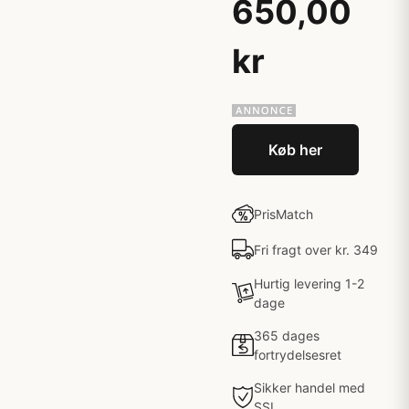
650,00
kr
Køb her
PrisMatch
Fri fragt over kr. 349
Hurtig levering 1-2
dage
365 dages
fortrydelsesret
Sikker handel med
SSL