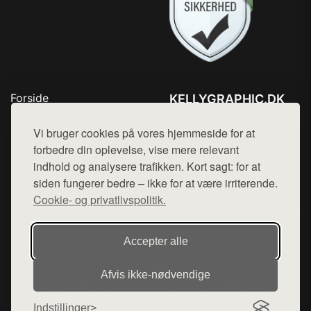
Forside
KELLYGRAPHIC.DK
Produkter
Tlf. 78768672
Top Rabatter
Vi bruger cookies på vores hjemmeside for at
Mail:
hej@want.dk
Blog
forbedre din oplevelse, vise mere relevant
Kontakt
indhold og analysere trafikken. Kort sagt: for at
Cookie- og privatlivspolitik
siden fungerer bedre – ikke for at være irriterende.
Cookie- og privatlivspolitik.
Denne side er en del af want.dk, der udgiver en række
Accepter alle
hjemmesider med præsentation af forskellige produkter fra
diverse webshops. Der sælges ikke varer fra denne side - vi
Afvis ikke‑nødvendige
henviser til de shops, som sælger varen. Vi har heller ikke
varerne på lager.
Indstillinger