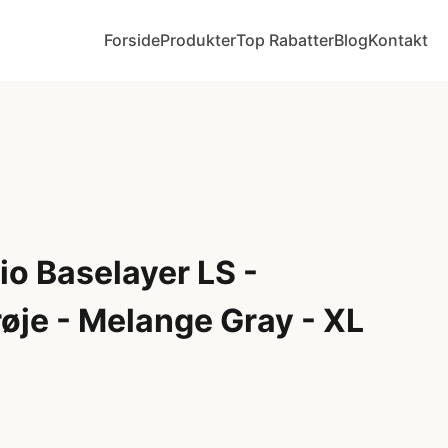
Forside
Produkter
Top Rabatter
Blog
Kontakt
io Baselayer LS -
øje - Melange Gray - XL