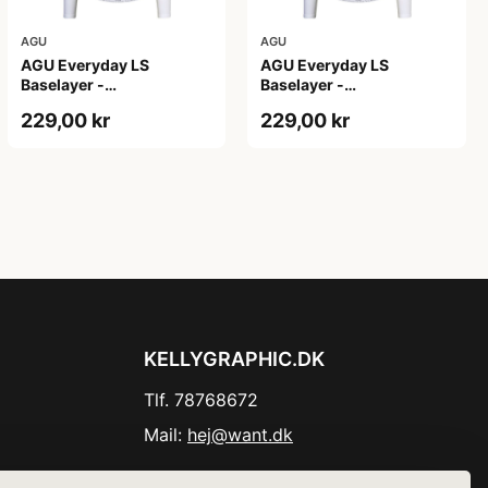
AGU
AGU
AGU Everyday LS
AGU Everyday LS
Baselayer -
Baselayer -
Svedundertrøje - Lange
Svedundertrøje - Lange
229,00 kr
229,00 kr
Ærmer - Herre - Hvid -
Ærmer - Herre - Hvid
S/M
-2XL
KELLYGRAPHIC.DK
Tlf. 78768672
Mail:
hej@want.dk
Cookie- og privatlivspolitik