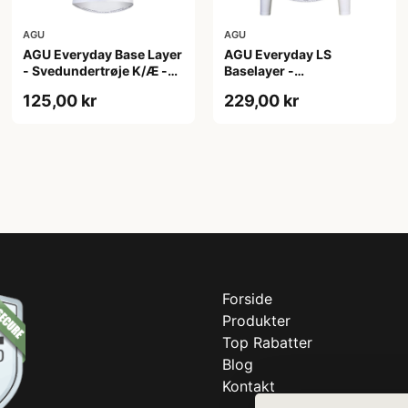
AGU
AGU
AGU Everyday Base Layer
AGU Everyday LS
- Svedundertrøje K/Æ -
Baselayer -
Hvid - Str. XXL
Svedundertrøje - Lange
125,00 kr
229,00 kr
Ærmer - Herre - Hvid -
L/XL
Forside
Produkter
Top Rabatter
Blog
Kontakt