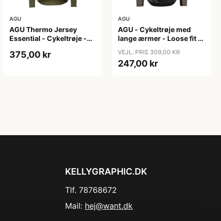
AGU
AGU
AGU Thermo Jersey
AGU - Cykeltrøje med
Essential - Cykeltrøje -
lange ærmer - Loose fit -
Dame - Army grøn - Str.
MTB - Army Grøn - Str. S
VEJL. PRIS 309,00 KR
375,00 kr
XXL
247,00 kr
KELLYGRAPHIC.DK
Tlf. 78768672
Mail:
hej@want.dk