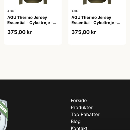
AGU
AGU
AGU Thermo Jersey
AGU Thermo Jersey
Essential - Cykeltrøje -
Essential - Cykeltrøje -
Dame - Army grøn - Str. S
Dame - Army grøn - Str.
375,00 kr
375,00 kr
XL
Forside
Produkter
Top Rabatter
Blog
Kontakt