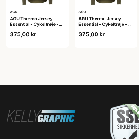
AGU
AGU
AGU Thermo Jersey
AGU Thermo Jersey
Essential - Cykeltrøje -
Essential - Cykeltrøje -
Dame - Army grøn - Str. L
Dame - Army grøn - Str.
375,00 kr
375,00 kr
M