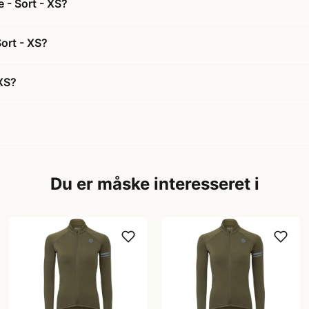
e - Sort - XS?
Sort - XS?
 XS?
Du er måske interesseret i